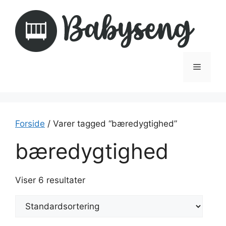
Hop
til
indhold
Menu
Forside
/ Varer tagged “bæredygtighed”
bæredygtighed
Viser 6 resultater