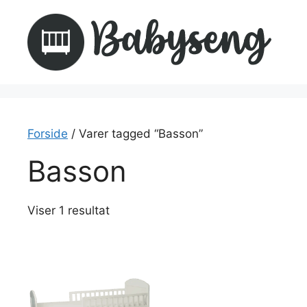
Hop
til
indhold
Forside
/ Varer tagged “Basson”
Basson
Viser 1 resultat