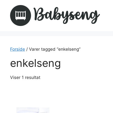
Hop
til
indhold
Forside
/ Varer tagged “enkelseng”
enkelseng
Viser 1 resultat