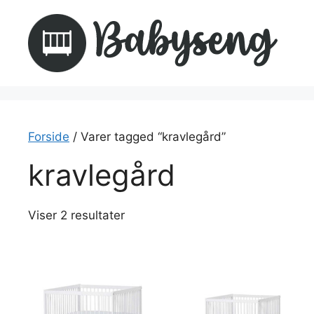
Hop
til
indhold
Forside
/ Varer tagged “kravlegård”
kravlegård
Viser 2 resultater