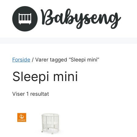
Hop
til
indhold
Forside
/ Varer tagged “Sleepi mini”
Sleepi mini
Viser 1 resultat