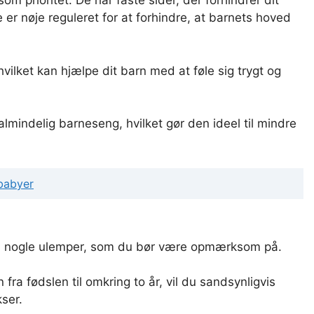
 prioritet. De har faste sider, der forhindrer dit
er nøje reguleret for at forhindre, at barnets hoved
ilket kan hjælpe dit barn med at føle sig trygt og
indelig barneseng, hvilket gør den ideel til mindre
 babyer
å nogle ulemper, som du bør være opmærksom på.
ra fødslen til omkring to år, vil du sandsynligvis
kser.