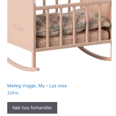
Maileg Vugge, My – Lys rosa
229
kr.
Køb hos forhandler