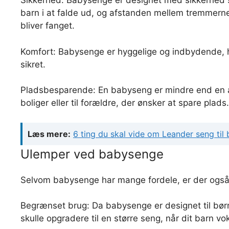
Sikkerhed: Babysenge er designet med sikkerhed som
barn i at falde ud, og afstanden mellem tremmerne 
bliver fanget.
Komfort: Babysenge er hyggelige og indbydende, hv
sikret.
Pladsbesparende: En babyseng er mindre end en alm
boliger eller til forældre, der ønsker at spare plads.
Læs mere:
6 ting du skal vide om Leander seng til
Ulemper ved babysenge
Selvom babysenge har mange fordele, er der ogs
Begrænset brug: Da babysenge er designet til børn f
skulle opgradere til en større seng, når dit barn vo