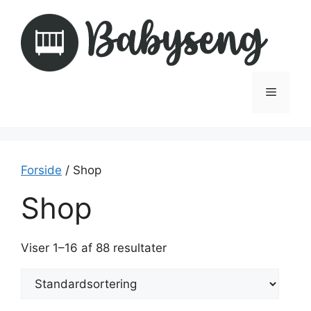
Hop
til
indhold
Menu
Forside
/ Shop
Shop
Viser 1–16 af 88 resultater