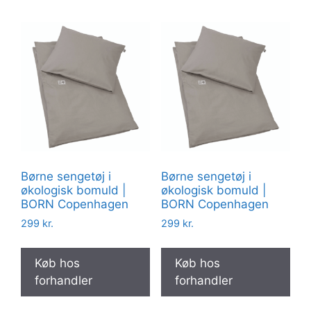
Børne sengetøj i
Børne sengetøj i
økologisk bomuld |
økologisk bomuld |
BORN Copenhagen
BORN Copenhagen
299
kr.
299
kr.
Køb hos
Køb hos
forhandler
forhandler