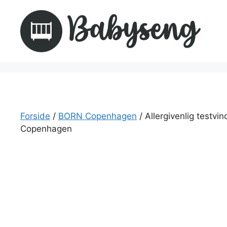
Hop
til
indhold
Forside
/
BORN Copenhagen
/ Allergivenlig test
Copenhagen