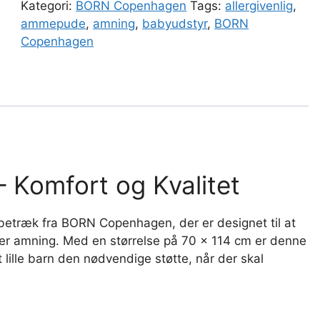
Kategori:
BORN Copenhagen
Tags:
allergivenlig
,
ammepude
,
amning
,
babyudstyr
,
BORN
Copenhagen
 Komfort og Kvalitet
etræk fra BORN Copenhagen, der er designet til at
er amning. Med en størrelse på 70 x 114 cm er denne
 lille barn den nødvendige støtte, når der skal