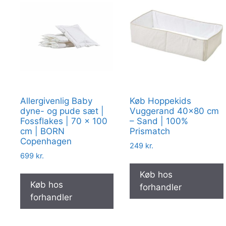
Allergivenlig Baby
Køb Hoppekids
dyne- og pude sæt |
Vuggerand 40×80 cm
Fossflakes | 70 x 100
– Sand | 100%
cm | BORN
Prismatch
Copenhagen
249
kr.
699
kr.
Køb hos
Køb hos
forhandler
forhandler