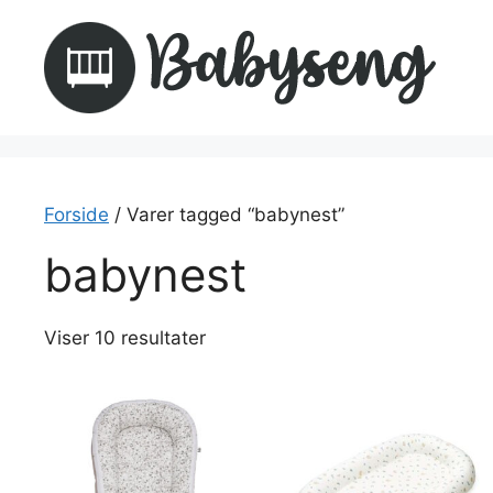
Hop
til
indhold
Forside
/ Varer tagged “babynest”
babynest
Viser 10 resultater