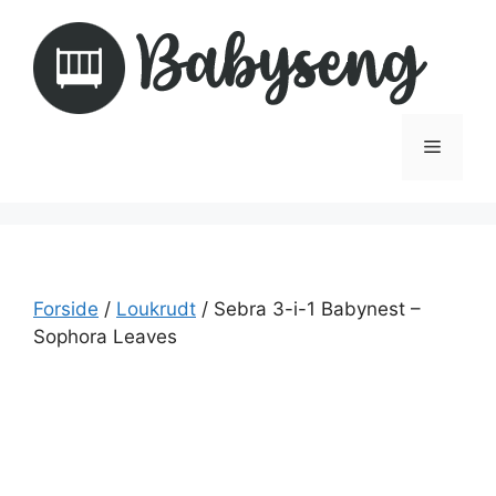
Hop
til
indhold
Menu
Forside
/
Loukrudt
/ Sebra 3-i-1 Babynest –
Sophora Leaves