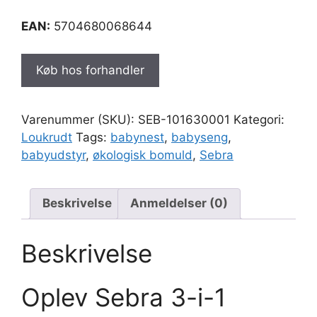
EAN:
5704680068644
Køb hos forhandler
Varenummer (SKU):
SEB-101630001
Kategori:
Loukrudt
Tags:
babynest
,
babyseng
,
babyudstyr
,
økologisk bomuld
,
Sebra
Beskrivelse
Anmeldelser (0)
Beskrivelse
Oplev Sebra 3-i-1