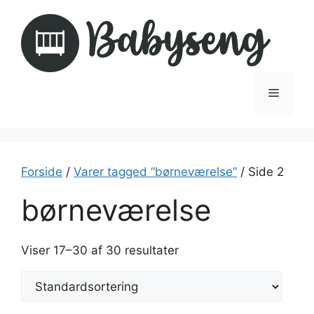
Hop
til
indhold
Menu
Forside
/
Varer tagged “børneværelse”
/ Side 2
børneværelse
Viser 17–30 af 30 resultater