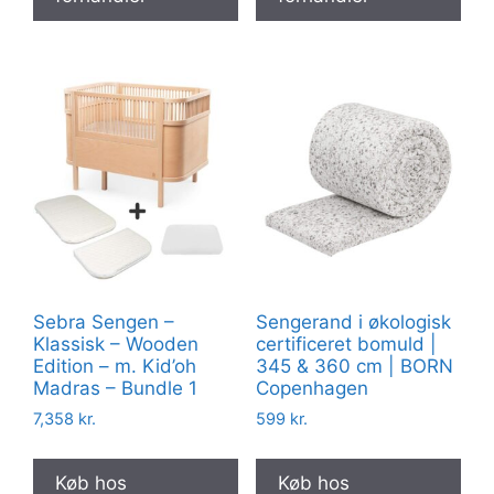
Sebra Sengen –
Sengerand i økologisk
Klassisk – Wooden
certificeret bomuld |
Edition – m. Kid’oh
345 & 360 cm | BORN
Madras – Bundle 1
Copenhagen
7,358
kr.
599
kr.
Køb hos
Køb hos