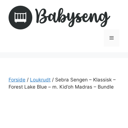
Hop
til
indhold
Menu
Forside
/
Loukrudt
/ Sebra Sengen – Klassisk –
Forest Lake Blue – m. Kid’oh Madras – Bundle