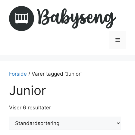
Hop
til
indhold
Menu
Forside
/ Varer tagged “Junior”
Junior
Viser 6 resultater