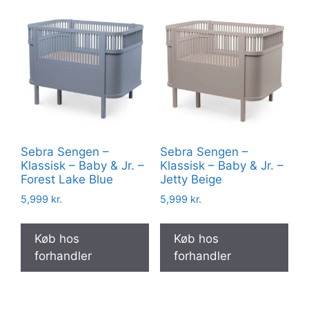
Sebra Sengen –
Sebra Sengen –
Klassisk – Baby & Jr. –
Klassisk – Baby & Jr. –
Forest Lake Blue
Jetty Beige
5,999
kr.
5,999
kr.
Køb hos
Køb hos
forhandler
forhandler