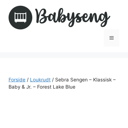
Hop
til
indhold
Menu
Forside
/
Loukrudt
/ Sebra Sengen – Klassisk –
Baby & Jr. – Forest Lake Blue