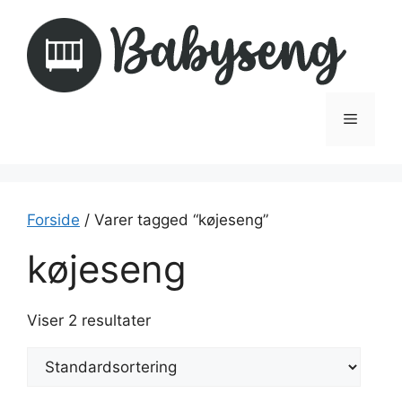
Hop
til
indhold
Menu
Forside
/ Varer tagged “køjeseng”
køjeseng
Viser 2 resultater