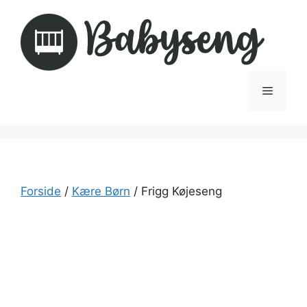
Hop
til
indhold
Menu
Forside
/
Kære Børn
/ Frigg Køjeseng