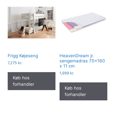
Frigg Køjeseng
HeavenDream jr.
sengemadras 70×160
7,275
kr.
x 11 cm
1,999
kr.
Køb hos
forhandler
Køb hos
forhandler