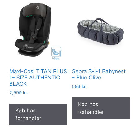
Maxi-Cosi TITAN PLUS
Sebra 3-i-1 Babynest
I – SIZE AUTHENTIC
– Blue Olive
BLACK
959
kr.
2,599
kr.
Køb hos
Køb hos
forhandler
forhandler