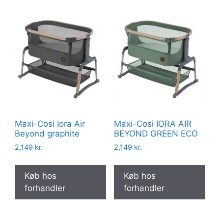
Maxi-Cosi Iora Air
Maxi-Cosi IORA AIR
Beyond graphite
BEYOND GREEN ECO
2,149
kr.
2,149
kr.
Køb hos
Køb hos
forhandler
forhandler