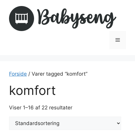
Hop
til
indhold
Menu
Forside
/ Varer tagged “komfort”
komfort
Viser 1–16 af 22 resultater