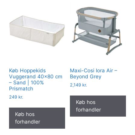
Køb Hoppekids
Maxi-Cosi Iora Air –
Vuggerand 40×80 cm
Beyond Grey
– Sand | 100%
2,149
kr.
Prismatch
249
kr.
Køb hos
forhandler
Køb hos
forhandler