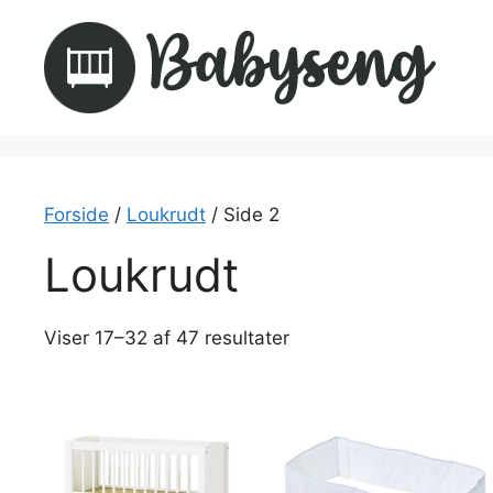
Hop
til
indhold
Forside
/
Loukrudt
/ Side 2
Loukrudt
Viser 17–32 af 47 resultater