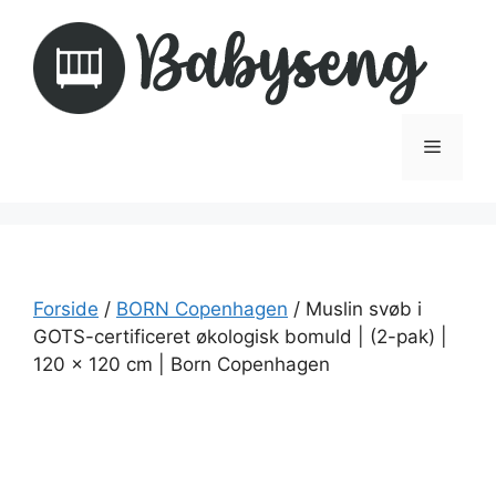
Hop
til
indhold
Menu
Forside
/
BORN Copenhagen
/ Muslin svøb i
GOTS-certificeret økologisk bomuld | (2-pak) |
120 x 120 cm | Born Copenhagen