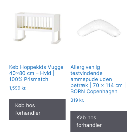
Køb Hoppekids Vugge
Allergivenlig
40×80 cm – Hvid |
testvindende
100% Prismatch
ammepude uden
betræk | 70 x 114 cm |
1,599
kr.
BORN Copenhagen
319
kr.
Køb hos
forhandler
Køb hos
forhandler