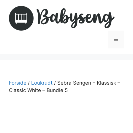
Hop
til
indhold
Menu
Forside
/
Loukrudt
/ Sebra Sengen – Klassisk –
Classic White – Bundle 5