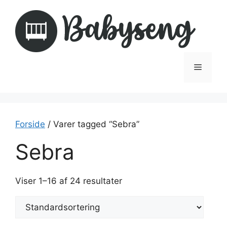
Hop
til
indhold
Menu
Forside
/ Varer tagged “Sebra”
Sebra
Viser 1–16 af 24 resultater