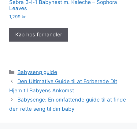
Sebra 3-i-1 Babynest m. Kaleche – Sophora
Leaves
1,299
kr.
Køb hos forhandler
Kategorier
Babyseng guide
Den Ultimative Guide til at Forberede Dit
Hjem til Babyens Ankomst
Babysenge: En omfattende guide til at finde
den rette seng til din baby